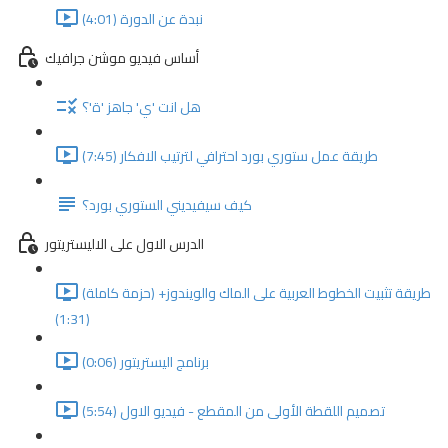
نبدة عن الدورة (4:01)
أساس فيديو موشن جرافيك
هل انت 'ي' جاهز 'ة'؟
طريقة عمل ستوري بورد احترافي لترتيب الافكار (7:45)
كيف سيفيديني الستوري بورد؟
الدرس الاول على الاليستريتور
(طريقة تثبيت الخطوط العربية على الماك والويندوز+ (حزمة كاملة
(1:31)
برنامج اليستريتور (0:06)
تصميم اللقطة الأولى من المقطع - فيديو الاول (5:54)